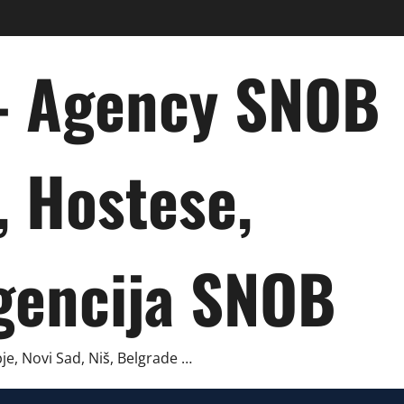
 – Agency SNOB
, Hostese,
gencija SNOB
je, Novi Sad, Niš, Belgrade …