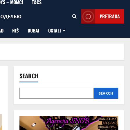
OYS – MOMCI
T&CS
МОДЕЛЬЮ
PRETRAGA
AD
NIŠ
DUBAI
OSTALI
SEARCH
SEARCH