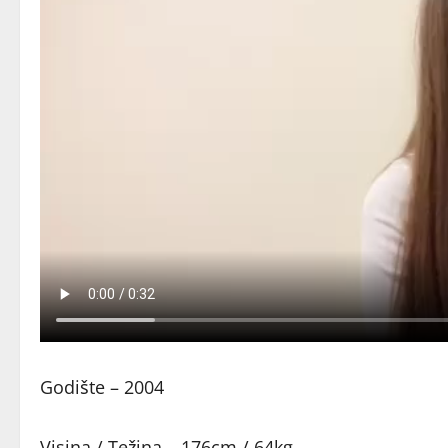
Godište – 2004
Visina / Težina – 176cm / 64kg