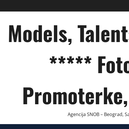
Skip
to
content
Models, Talen
***** Fot
Promoterke,
Agencija SNOB – Beograd, Sar