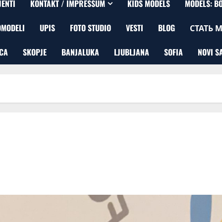
JENTI
KONTAKT / IMPRESSUM
KIDS MODELS
MODELS: B
OMODELI
UPIS
FOTO STUDIO
VESTI
BLOG
СТАТЬ 
CA
SKOPJE
BANJALUKA
LJUBLJANA
SOFIA
NOVI S