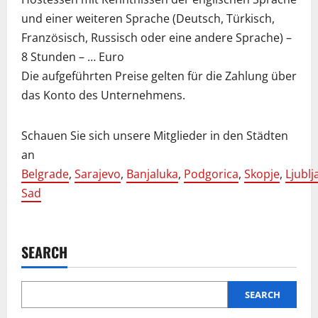
und einer weiteren Sprache (Deutsch, Türkisch,
Französisch, Russisch oder eine andere Sprache) –
8 Stunden – … Euro
Die aufgeführten Preise gelten für die Zahlung über
das Konto des Unternehmens.
Schauen Sie sich unsere Mitglieder in den Städten
an
Belgrade
,
Sarajevo
,
Banjaluka
,
Podgorica
,
Skopje
,
Ljublj
Sad
SEARCH
SEARCH